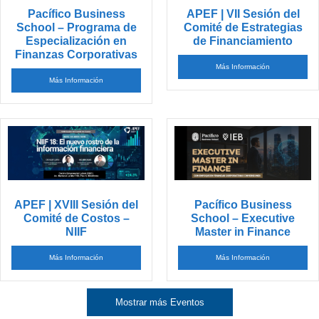
Pacífico Business
APEF | VII Sesión del
School – Programa de
Comité de Estrategias
Especialización en
de Financiamiento
Finanzas Corporativas
Más Información
Más Información
APEF | XVIII Sesión del
Pacífico Business
Comité de Costos –
School – Executive
NIIF
Master in Finance
Más Información
Más Información
Mostrar más Eventos