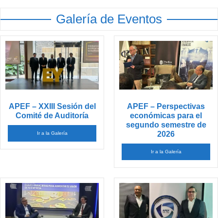
Galería de Eventos
APEF – XXIII Sesión del
APEF – Perspectivas
Comité de Auditoría
económicas para el
segundo semestre de
2026
Ir a la Galería
Ir a la Galería