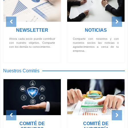
NEWSLETTER
NOTICIAS
Ahora cada socio puede contribuir
Comparte con nosotros y con
con nuestro objetivo. Comparte
nuestros socios las noticias o
con los demás tu conocimiento.
agradecimientos a cerca de tu
empresa.
Nuestros Comités
COMITÉ DE
COMITÉ DE