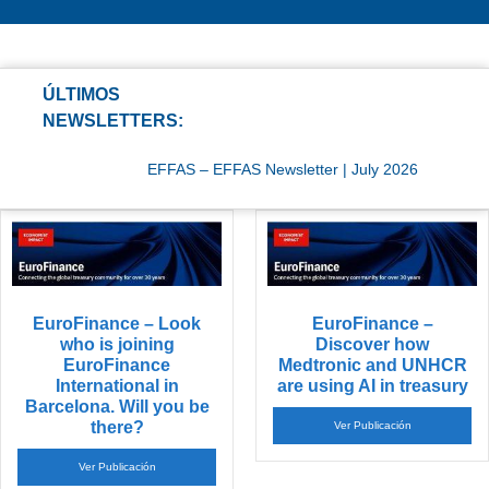
ÚLTIMOS
NEWSLETTERS:
EFFAS – EFFAS Newsletter | July 2026
EuroFinance – Look
EuroFinance –
who is joining
Discover how
EuroFinance
Medtronic and UNHCR
International in
are using AI in treasury
Barcelona. Will you be
there?
Ver Publicación
Ver Publicación