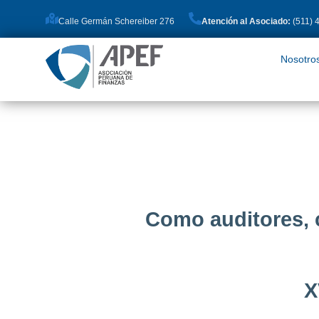
Calle Germán Schereiber 276
Atención al Asociado:
(511) 
Nosotros
Pro
Nosotro
Como auditores, 
X