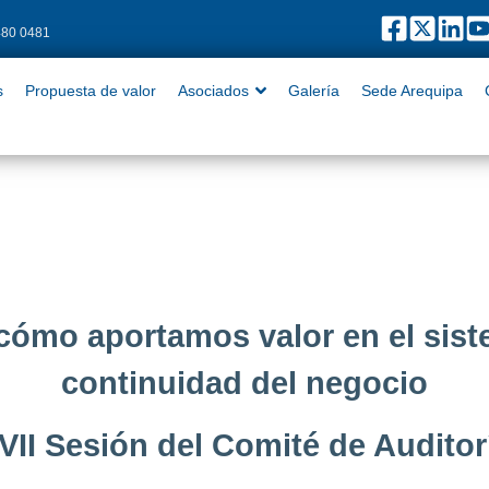
480 0481
puesta de valor
Asociados
Galería
Sede Arequipa
Contact
s
Propuesta de valor
Asociados
Galería
Sede Arequipa
cómo aportamos valor en el sist
continuidad del negocio
VII Sesión del Comité de Auditor