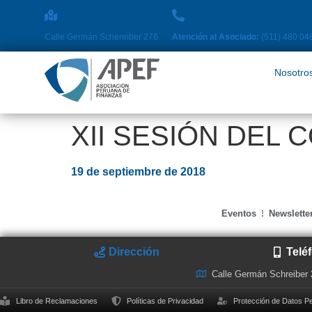
Nosotros
Pro
Calle Germán Schereiber 276
Atención al Asociado:
(511) 480 04
Nosotro
XII SESIÓN DEL 
19 de septiembre de 2018
Eventos
Newslette
Dirección
Telé
Calle Germán Schreiber
Libro de Reclamaciones
Políticas de Privacidad
Protección de Datos P