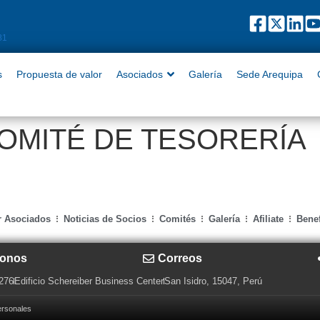
puesta de valor
Asociados
Galería
Sede Arequipa
Contact
81
s
Propuesta de valor
Asociados
Galería
Sede Arequipa
COMITÉ DE TESORERÍA
r Asociados
Noticias de Socios
Comités
Galería
Afiliate
Benef
fonos
Correos
 276
Edificio Schereiber Business Center
San Isidro, 15047, Perú
ersonales