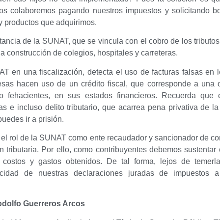
odos colaboremos pagando nuestros impuestos y solicitando bo
 y productos que adquirimos.
ortancia de la SUNAT, que se vincula con el cobro de los tributo
a construcción de colegios, hospitales y carreteras.
 en una fiscalización, detecta el uso de facturas falsas en lo
sas hacen uso de un crédito fiscal, que corresponde a una 
o fehacientes, en sus estados financieros. Recuerda que 
as e incluso delito tributario, que acarrea pena privativa de la 
edes ir a prisión.
l rol de la SUNAT como ente recaudador y sancionador de cond
n tributaria. Por ello, como contribuyentes debemos sustenta
s, costos y gastos obtenidos. De tal forma, lejos de temerl
acidad de nuestras declaraciones juradas de impuestos a 
dolfo Guerreros Arcos