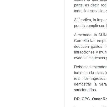
parte; es decir, t
todos los servicios
Allí radica, la imp
pueda cumplir con l
A menudo, la SUNAT
Con ello las empre
deducen gastos n
infracciones y mult
evades impuestos pu
Debemos entender e
fomentan la evasió
real, los ingreso
demostrar la ver
sancionados.
DR. CPC. Omar Ro