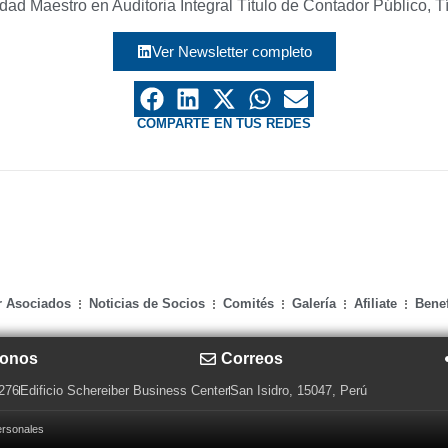
dad Maestro en Auditoria Integral Título de Contador Público, 
Ver Newsletter completo
COMPARTE EN TUS REDES
r Asociados
Noticias de Socios
Comités
Galería
Afiliate
Benef
fonos
Correos
 276
Edificio Schereiber Business Center
San Isidro, 15047, Perú
ersonales