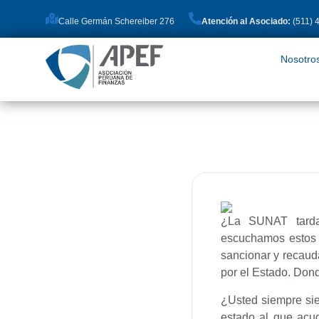
Calle Germán Schereiber 276
Atención al Asociado:
(511) 
Nosotros
Pro
Nosotro
¿La SUNAT tarda,
escuchamos estos t
sancionar y recauda
por el Estado. Dond
¿Usted siempre sie
estado al que acu