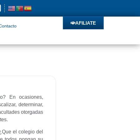
o
AFILIATE
AFILIATE
Contacto
do? En ocasiones,
alizar, determinar,
facultades otorgadas
tes.
¿Que el colegio del
ue todos pongan su