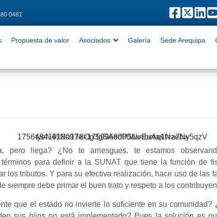
480 0481
puesta de valor
Asociados
Galería
Sede Arequipa
Contact
s
Propuesta de valor
Asociados
Galería
Sede Arequipa
 pero llega? ¿No te arriesgues, te estamos observan
érminos para definir a la SUNAT que tiene la función de fisc
r los tributos. Y para su efectiva realización, hace uso de las 
e siempre debe primar el buen trato y respeto a los contribuyen
nte que el estado no invierte lo suficiente en su comunidad? 
den sus hijos no está implementado? Pues la solución es q