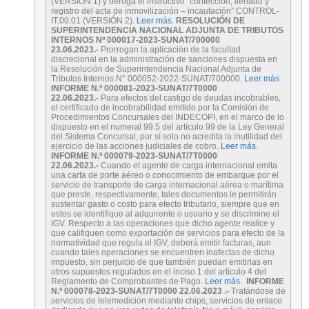
(VERSIÓN 1) y deroga el instructivo “confección, llenado y
registro del acta de inmovilización – incautación” CONTROL-
IT.00.01 (VERSIÓN 2).
Leer más.
RESOLUCIÓN DE
SUPERINTENDENCIA NACIONAL ADJUNTA DE TRIBUTOS
INTERNOS Nº 000017-2023-SUNAT/700000
23.06.2023.-
Prorrogan la aplicación de la facultad
discrecional en la administración de sanciones dispuesta en
la Resolución de Superintendencia Nacional Adjunta de
Tributos Internos N° 000052-2022-SUNAT/700000.
Leer más
INFORME N.º 000081-2023-SUNAT/7T0000
22.06.2023.-
Para efectos del castigo de deudas incobrables,
el certificado de incobrabilidad emitido por la Comisión de
Procedimientos Concursales del INDECOPI, en el marco de lo
dispuesto en el numeral 99.5 del artículo 99 de la Ley General
del Sistema Concursal, por sí solo no acredita la inutilidad del
ejercicio de las acciones judiciales de cobro.
Leer más.
INFORME N.º 000079-2023-SUNAT/7T0000
22.06.2023
.-
Cuando el agente de carga internacional emita
una carta de porte aéreo o conocimiento de embarque por el
servicio de transporte de carga internacional aérea o marítima
que preste, respectivamente, tales documentos le permitirán
sustentar gasto o costo para efecto tributario, siempre que en
estos se identifique al adquirente o usuario y se discrimine el
IGV. Respecto a las operaciones que dicho agente realice y
que califiquen como exportación de servicios para efecto de la
normatividad que regula el IGV, deberá emitir facturas, aun
cuando tales operaciones se encuentren inafectas de dicho
impuesto, sin perjuicio de que también puedan emitirlas en
otros supuestos regulados en el inciso 1 del artículo 4 del
Reglamento de Comprobantes de Pago.
Leer más.
INFORME
N.º 000078-2023-SUNAT/7T0000
22.06.2023
.-
Tratándose de
servicios de telemedición mediante chips, servicios de enlace