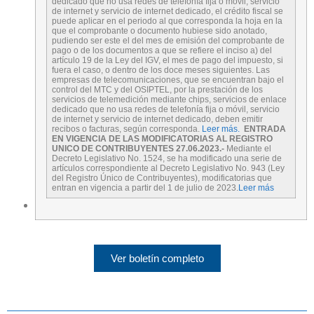
dedicado que no usa redes de telefonía fija o móvil, servicio
de internet y servicio de internet dedicado, el crédito fiscal se
puede aplicar en el periodo al que corresponda la hoja en la
que el comprobante o documento hubiese sido anotado,
pudiendo ser este el del mes de emisión del comprobante de
pago o de los documentos a que se refiere el inciso a) del
artículo 19 de la Ley del IGV, el mes de pago del impuesto, si
fuera el caso, o dentro de los doce meses siguientes. Las
empresas de telecomunicaciones, que se encuentran bajo el
control del MTC y del OSIPTEL, por la prestación de los
servicios de telemedición mediante chips, servicios de enlace
dedicado que no usa redes de telefonía fija o móvil, servicio
de internet y servicio de internet dedicado, deben emitir
recibos o facturas, según corresponda.
Leer más.
ENTRADA
EN VIGENCIA DE LAS MODIFICATORIAS AL REGISTRO
UNICO DE CONTRIBUYENTES 27.06.2023.-
Mediante el
Decreto Legislativo No. 1524, se ha modificado una serie de
artículos correspondiente al Decreto Legislativo No. 943 (Ley
del Registro Único de Contribuyentes), modificatorias que
entran en vigencia a partir del 1 de julio de 2023.
Leer más
Ver boletín completo