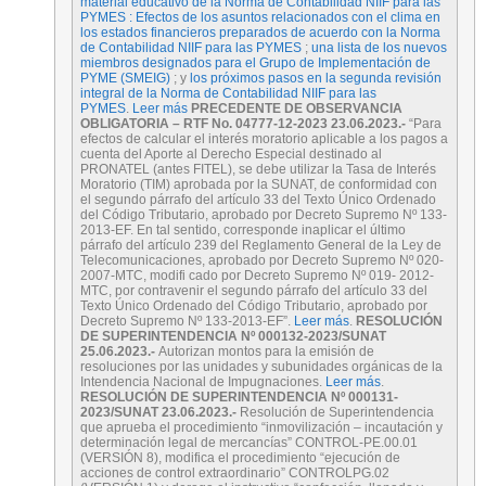
material educativo de la Norma de Contabilidad NIIF para las
PYMES : Efectos de los asuntos relacionados con el clima en
los estados financieros preparados de acuerdo con la Norma
de Contabilidad NIIF para las PYMES
;
una lista de los nuevos
miembros designados para el Grupo de Implementación de
PYME (SMEIG)
; y
los próximos pasos en la segunda revisión
integral de la Norma de Contabilidad NIIF para las
PYMES
.
Leer más
PRECEDENTE DE OBSERVANCIA
OBLIGATORIA – RTF No. 04777-12-2023
23.06.2023.-
“Para
efectos de calcular el interés moratorio aplicable a los pagos a
cuenta del Aporte al Derecho Especial destinado al
PRONATEL (antes FITEL), se debe utilizar la Tasa de Interés
Moratorio (TIM) aprobada por la SUNAT, de conformidad con
el segundo párrafo del artículo 33 del Texto Único Ordenado
del Código Tributario, aprobado por Decreto Supremo Nº 133-
2013-EF. En tal sentido, corresponde inaplicar el último
párrafo del artículo 239 del Reglamento General de la Ley de
Telecomunicaciones, aprobado por Decreto Supremo Nº 020-
2007-MTC, modifi cado por Decreto Supremo Nº 019- 2012-
MTC, por contravenir el segundo párrafo del artículo 33 del
Texto Único Ordenado del Código Tributario, aprobado por
Decreto Supremo Nº 133-2013-EF”.
Leer más
.
RESOLUCIÓN
DE SUPERINTENDENCIA Nº 000132-2023/SUNAT
25.06.2023.-
Autorizan montos para la emisión de
resoluciones por las unidades y subunidades orgánicas de la
Intendencia Nacional de Impugnaciones.
Leer más
.
RESOLUCIÓN DE SUPERINTENDENCIA Nº 000131-
2023/SUNAT
23.06.2023.-
Resolución de Superintendencia
que aprueba el procedimiento “inmovilización – incautación y
determinación legal de mercancías” CONTROL-PE.00.01
(VERSIÓN 8), modifica el procedimiento “ejecución de
acciones de control extraordinario” CONTROLPG.02