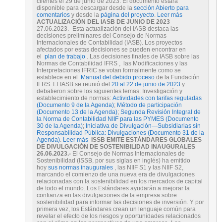
clientes el 29 de junio de 2023. El documento estará
disponible para descargar desde la
sección Abierto para
comentarios
y desde la
página del proyecto
.
Leer más
ACTUALIZACIÓN DEL IASB DE JUNIO DE 2023
27.06.2023.- Esta actualización del IASB destaca las
decisiones preliminares del Consejo de Normas
Internacionales de Contabilidad (IASB). Los proyectos
afectados por estas decisiones se pueden encontrar en
el
plan de trabajo
. Las decisiones finales de IASB sobre las
Normas de Contabilidad IFRS , las Modificaciones y las
Interpretaciones IFRIC se votan formalmente como se
establece en el
Manual del debido proceso
de la Fundación
IFRS. El IASB se reunió del
20 al 22 de junio de 2023
y
debatieron sobre los siguientes temas: Investigación y
establecimiento de normas:
Actividades con tarifas reguladas
(Documento 9 de la Agenda)
;
Método de participación
(Documento 13 de la Agenda)
;
Segunda Revisión Integral de
la Norma de Contabilidad NIIF para las PYMES (Documento
30 de la Agenda)
;
Iniciativa de Divulgación—Subsidiarias sin
Responsabilidad Pública: Divulgaciones (Documento 31 de la
Agenda)
.
Leer más
ISSB EMITE ESTÁNDARES GLOBALES
DE DIVULGACIÓN DE SOSTENIBILIDAD INAUGURALES
26.06.2023.-
El Consejo de Normas Internacionales de
Sostenibilidad (ISSB, por sus siglas en inglés) ha emitido
hoy
sus normas inaugurales
, las NIIF S1 y las NIIF S2,
marcando el comienzo de una nueva era de divulgaciones
relacionadas con la sostenibilidad en los mercados de capital
de todo el mundo. Los Estándares ayudarán a mejorar la
confianza en las divulgaciones de la empresa sobre
sostenibilidad para informar las decisiones de inversión. Y por
primera vez, los Estándares crean un lenguaje común para
revelar el efecto de los riesgos y oportunidades relacionados