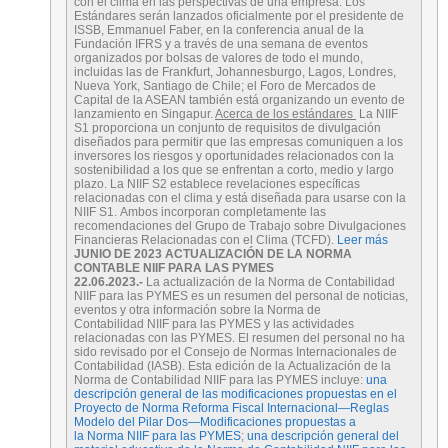
con el clima en las perspectivas de una empresa. Los
Estándares serán lanzados oficialmente por el presidente de
ISSB, Emmanuel Faber, en la conferencia anual de la
Fundación IFRS y a través de una semana de eventos
organizados por bolsas de valores de todo el mundo,
incluidas las de Frankfurt, Johannesburgo, Lagos, Londres,
Nueva York, Santiago de Chile; el Foro de Mercados de
Capital de la ASEAN también está organizando un evento de
lanzamiento en Singapur.
Acerca de los estándares
La NIIF
S1 proporciona un conjunto de requisitos de divulgación
diseñados para permitir que las empresas comuniquen a los
inversores los riesgos y oportunidades relacionados con la
sostenibilidad a los que se enfrentan a corto, medio y largo
plazo. La NIIF S2 establece revelaciones específicas
relacionadas con el clima y está diseñada para usarse con la
NIIF S1. Ambos incorporan completamente las
recomendaciones del Grupo de Trabajo sobre Divulgaciones
Financieras Relacionadas con el Clima (TCFD).
Leer más
JUNIO ​​DE 2023 ACTUALIZACIÓN DE LA NORMA
CONTABLE NIIF PARA LAS PYMES
22.06.2023.-
La actualización de la Norma de Contabilidad
NIIF para las PYMES es un resumen del personal de noticias,
eventos y otra información sobre la Norma de
Contabilidad NIIF para las PYMES y las actividades
relacionadas con las PYMES. El resumen del personal no ha
sido revisado por el Consejo de Normas Internacionales de
Contabilidad (IASB). Esta edición de la Actualización de la
Norma de Contabilidad NIIF para las PYMES incluye:
una
descripción general de las modificaciones propuestas en el
Proyecto de Norma Reforma Fiscal Internacional—Reglas
Modelo del Pilar Dos—Modificaciones propuestas a
la Norma
NIIF para las PYMES
;
una descripción general del