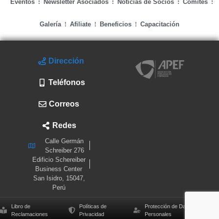
Eventos
Newsletter Asociados
Noticias de Socios
Comités
Galería
Afiliate
Beneficios
Capacitación
Dirección
Teléfonos
Correos
Redes
Calle Germán
Schreiber 276
Edificio Schereiber
Business Center
San Isidro, 15047,
Perú
Libro de
Políticas de
Protección de Datos
Reclamaciones
Privacidad
Personales