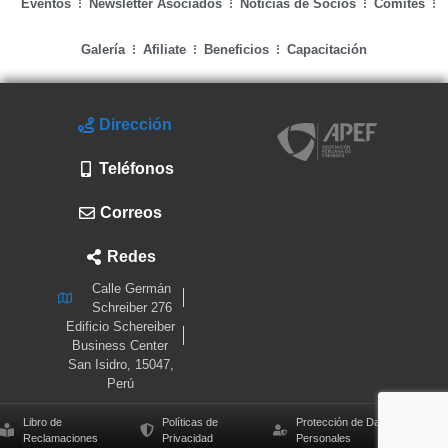
Eventos
Newsletter Asociados
Noticias de Socios
Comités
Galería
Afiliate
Beneficios
Capacitación
Dirección
Teléfonos
Correos
Redes
Calle Germán
Schreiber 276
Edificio Schereiber
Business Center
San Isidro, 15047,
Perú
Libro de
Políticas de
Protección de Datos
Reclamaciones
Privacidad
Personales