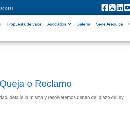
480 0481
puesta de valor
Asociados
Galería
Sede Arequipa
Contact
s
Propuesta de valor
Asociados
Galería
Sede Arequipa
Queja o Reclamo
d, detalle la misma y resolveremos dentro del plazo de ley.