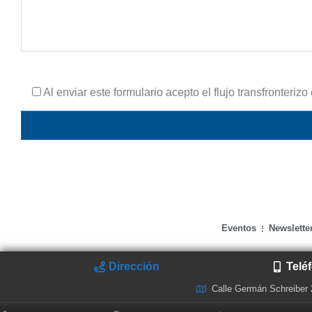
Al enviar este formulario acepto el flujo transfronteri
Eventos
Newslette
Dirección
Telé
Calle Germán Schreiber