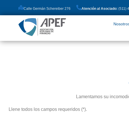
Calle Germán Schereiber 276
Atención al Asociado:
(511) 
Nosotros
Pro
Nosotro
Lamentamos su incomodida
Llene todos los campos requeridos (*).