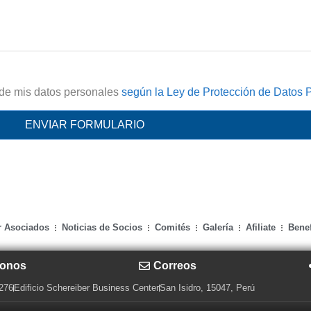
zo de mis datos personales
según la Ley de Protección de Datos 
r Asociados
Noticias de Socios
Comités
Galería
Afiliate
Benef
fonos
Correos
 276
Edificio Schereiber Business Center
San Isidro, 15047, Perú