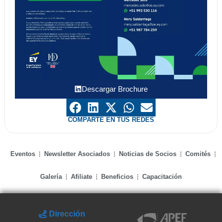
Descargar Brochure
COMPARTE EN TUS REDES
Eventos
Newsletter Asociados
Noticias de Socios
Comités
Galería
Afiliate
Beneficios
Capacitación
Dirección