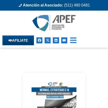
Atención al Asociado:
(511) 480 0481
AFILIATE