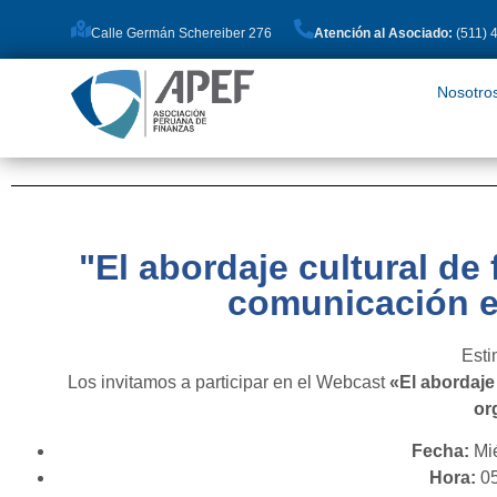
Calle Germán Schereiber 276
Atención al Asociado:
(511) 
Nosotros
Pro
Nosotro
"El abordaje cultural de
comunicación e
Esti
Los invitamos a participar en el Webcast
«El abordaje
or
Fecha:
Mié
Hora:
05