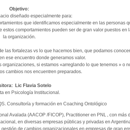
Objetivo:
acio diseñado especialmente para:
ortamientos que identificamos especialmente en las personas q
estos comportamientos pueden ser de gran valor puestos en la
la organización.
n de las fortalezas vs lo que hacemos bien, que podamos conoce
 en ese encuentro donde generamos valor.
las organizaciones, si estamos «arreglando lo que tenemos » o 
los cambios nos encuentren preparados.
itora: Lic Flavia Sotelo
ta en Psicología Institucional.
S. Consultoría y formación en Coaching Ontológico
ional Avalada (AACOP /FICOP), Practitioner en PNL , con más 
acional, en diversas empresas públicas y privadas en Argentina
e gestión de cambios organizacionales en empresas de gran en