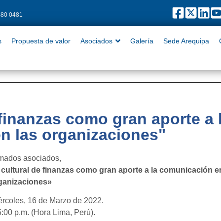
480 0481
puesta de valor
Asociados
Galería
Sede Arequipa
Contact
s
Propuesta de valor
Asociados
Galería
Sede Arequipa
 finanzas como gran aporte a 
n las organizaciones"
mados asociados,
 cultural de finanzas como gran aporte a la comunicación e
ganizaciones»
rcoles, 16 de Marzo de 2022.
:00 p.m. (Hora Lima, Perú).