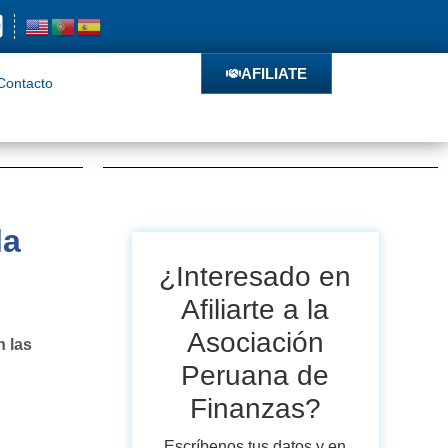
o
AFILIATE
AFILIATE
Contacto
la
¿Interesado en
Afiliarte a la
Asociación
n las
Peruana de
Finanzas?
Escríbenos tus datos y en