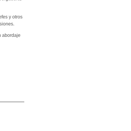
fes y otros
siones.
n abordaje