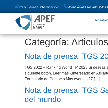
Calle Germán Schereiber 276
Atención al Asociado:
(511) 
Nosotros
Pro
Nosotro
Categoría:
Articulo
Nota de prensa: TGS 2
TGS 2022 – Ranking World TP 2023 Si deseas acc
siguiente botón. Leer más ¿Interesado en Afilia
Formulario de Contacto Más eventos 27 […]
Nota de prensa: TGS Sar
del mundo