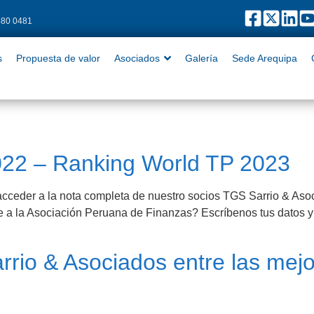
480 0481
puesta de valor
Asociados
Galería
Sede Arequipa
Contact
s
Propuesta de valor
Asociados
Galería
Sede Arequipa
s
022 – Ranking World TP 2023
eder a la nota completa de nuestro socios TGS Sarrio & Asoc
rte a la Asociación Peruana de Finanzas? Escríbenos tus datos
rio & Asociados entre las mejor